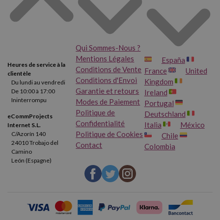
Qui Sommes-Nous ?
Mentions Légales
España
Heures de service à la
Conditions de Vente
France
United
clientèle
Conditions d'Envoi
Kingdom
Du lundi au vendredi
Garantie et retours
De 10:00 à 17:00
Ireland
Ininterrompu
Modes de Paiement
Portugal
Politique de
Deutschland
eCommProjects
Confidentialité
Italia
México
Internet S.L.
Politique de Cookies
C/Azorín 140
Chile
24010 Trobajo del
Contact
Colombia
Camino
León (Espagne)