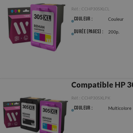
Réf. :
CCHP305XLCL
Couleur :
Couleur
Durée (pages) :
200p.
Compatible HP 3
Réf. :
CCHP305XLPK
Couleur :
Multicolore