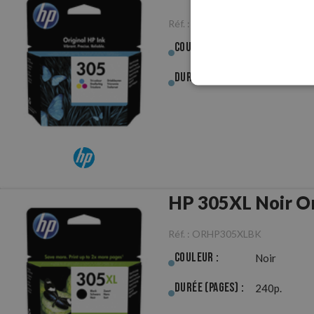
Réf. :
ORHP305CL
Couleur :
Couleur
Durée (pages) :
100p.
HP 305XL Noir Or
Réf. :
ORHP305XLBK
Couleur :
Noir
Durée (pages) :
240p.