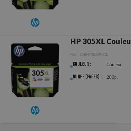
HP 305XL Couleur
Réf. :
ORHP305XLCL
Couleur :
Couleur
Durée (pages) :
200p.