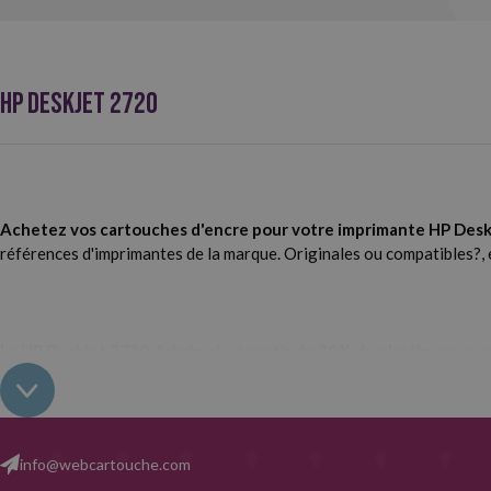
HP DESKJET 2720
Achetez vos cartouches d'encre pour votre imprimante HP Des
références d'imprimantes de la marque. Originales ou compatibles?, 
La HP Deskjet 2720, fabriquée à partir de 20% de plastiques recyc
lequel de vos appareils grâce à l'application HP Smart. Avec un desig
différents.
Imprimante multifonction.
Copie, imprime et numérise.
info@webcartouche.com
Dimensions.
Hauteur : 154 mm, largeur : 425 mm, profondeu