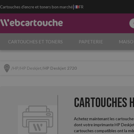
|
Cartouches d'encre et toners bon marché
FR
CARTOUCHES ET TONERS
PAPETERIE
MAISO
HP
HP Deskjet
HP Deskjet 2720
Cartouches H
Achetez maintenant les cartouches
dont votre imprimante HP Deskjet 
cartouches compatibles ont la mêm