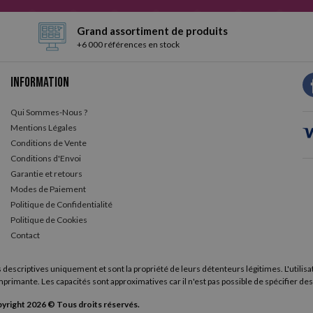
Grand assortiment de produits
+6 000 références en stock
ouleur 5,5 ppm.
recommandé de pages : de 50 à 100.
Information
Qui Sommes-Nous ?
Mentions Légales
Conditions de Vente
Conditions d'Envoi
ication HP Smart.
Garantie et retours
Modes de Paiement
ouches d'encre originales et compatibles pour la HP Deskjet
Politique de Confidentialité
Politique de Cookies
Contact
courant lors de l'achat des cartouches d'encre pour l'imprimant
vous n'avez pas peur de payer un peu plus cher pour un produit fabri
eilleur rapport qualité-prix et que vous ne vous souciez pas de qui 
 descriptives uniquement et sont la propriété de leurs détenteurs légitimes. L'utilisa
primante. Les capacités sont approximatives car il n'est pas possible de spécifier des
e cartouches d'encre pour imprimantes
, vous trouverez toutes l
yright 2026 © Tous droits réservés.