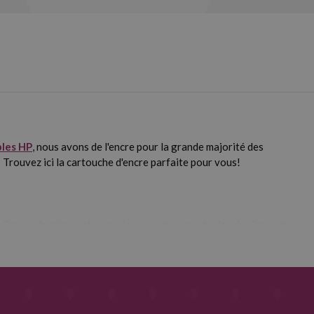
les HP
, nous avons de l'encre pour la grande majorité des
 Trouvez ici la cartouche d'encre parfaite pour vous!
Copiez, imprimez et numérisez vos documents depuis n'importe
es de la marque car elle s'adapte à une multitude d'environnements