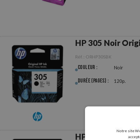
HP 305 Noir Orig
Réf. :
ORHP305BK
Couleur :
Noir
Durée (pages) :
120p.
Notre site We
HP 305 Couleur O
accept