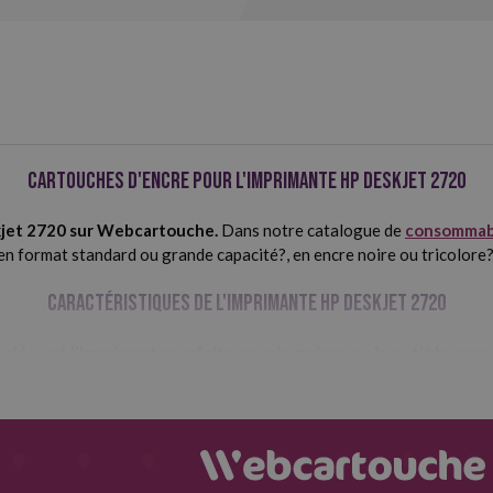
Cartouches d'encre pour l'imprimante HP Deskjet 2720
kjet 2720 sur Webcartouche.
Dans notre catalogue de
consommab
en format standard ou grande capacité?, en encre noire ou tricolore?
Caractéristiques de l'imprimante HP Deskjet 2720
lés, est l'imprimante parfaite pour la maison ou le petit bureau.
n moderne et simple, elle est l'une des imprimantes les plus populair
r : 304 mm.