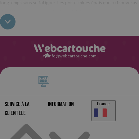
longtemps sans se fatiguer. Les porte-mines épais que tu trouveras
chez Webcartouche sont également dotés de designs
ergonomiques pour une prise en main confortable. L'outil parfait
pour écrire ou dessiner à l'école ou au bureau !
Quels porte-mines épais trouveras-tu chez Webcartouche
info@webcartouche.com
Dans cette section, tu trouveras des porte-mines avec une mine
épaisse de marques de qualité reconnues telles que Milan ou Faber-
Castell. Tu pourras opter pour des porte-mines au design classique
et élégant ou décontracté et moderne. Obtient ton préféré au
meilleur prix !
Service à la
Information
France
clientèle