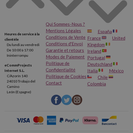
Qui Sommes-Nous ?
Mentions Légales
España
Heures de service à la
Conditions de Vente
France
United
clientèle
Conditions d'Envoi
Kingdom
Du lundi au vendredi
Garantie et retours
De 10:00 à 17:00
Ireland
Ininterrompu
Modes de Paiement
Portugal
Politique de
Deutschland
eCommProjects
Confidentialité
Italia
México
Internet S.L.
Politique de Cookies
C/Azorín 140
Chile
24010 Trobajo del
Contact
Colombia
Camino
León (Espagne)