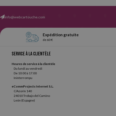
info@webcartouche.com
Expédition gratuite
de 60 €
Service à la clientèle
Heures de service à la clientèle
Du lundi au vendredi
De 10:00 à 17:00
Ininterrompu
eCommProjects Internet S.L.
C/Azorín 140
24010 Trobajo del Camino
León (Espagne)