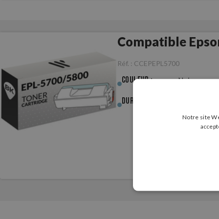
Compatible Epso
Réf. :
CCEPEPL5700
Couleur :
Noir
Durée (pages) :
6 000p.
Notre site We
accept