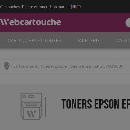
|
Cartouches d'encre et toners bon marché
FR
CARTOUCHES ET TONERS
PAPETERIE
MAISO
Cartouches et Toners
Epson
Toners Epson EPL-5700/5800
Toners Epson E