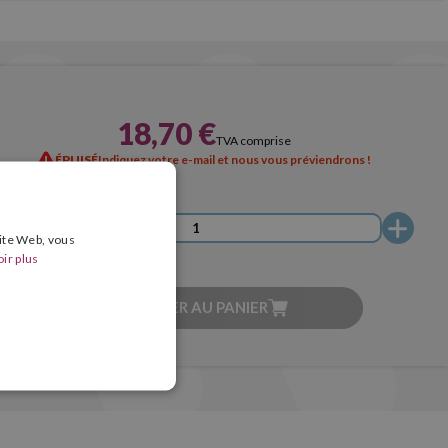
18,70 €
TVA comprise
ÉPUISÉ
Indiquez votre e-mail et nous vous préviendrons !
site Web, vous
ir plus
AJOUTER AU PANIER