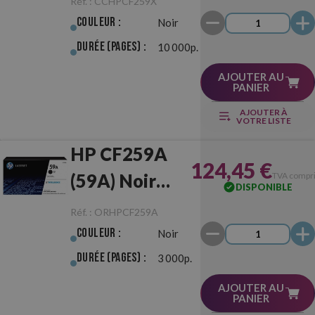
Réf. :
CCHPCF259X
Couleur :
Noir
Durée (pages) :
10 000p.
AJOUTER AU
PANIER
AJOUTER À
VOTRE LISTE
HP CF259A
124,45 €
(59A) Noir
TVA compr
DISPONIBLE
Originale
Réf. :
ORHPCF259A
Couleur :
Noir
Durée (pages) :
3 000p.
AJOUTER AU
PANIER