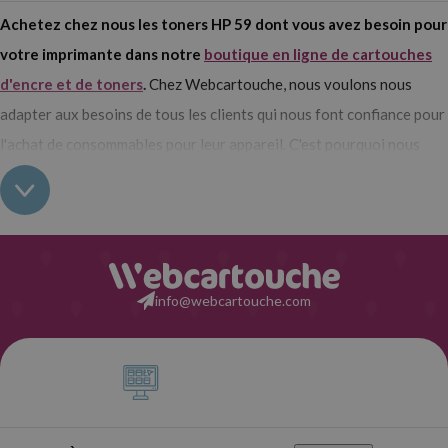
Achetez chez nous les toners HP 59 dont vous avez besoin pour
votre imprimante dans notre
boutique en ligne de cartouches
d'encre et de toners
.
Chez Webcartouche, nous voulons nous
adapter aux besoins de tous les clients qui nous font confiance pour
l'achat de consommables pour leur appareil. C'est pourquoi nous
avons tant d'options différentes disponibles. Original? Compatible?
Capacité standard? XL? Choisissez le format qui vous convient le
mieux!
Achetez les toners HP 59 (CF259) chez Webcartouche
info@webcartouche.com
Le toner HP 59 est utilisé dans une variété d'imprimantes laser
de la marque.
Est-ce votre cas? Alors, c'est ici que vous devez être.
Ici, vous trouverez toutes les options disponibles de cette série de
consommables actuellement sur le marché. Original? Compatible?
Capacité standard? En format XL?
Comment voulez-vous que le