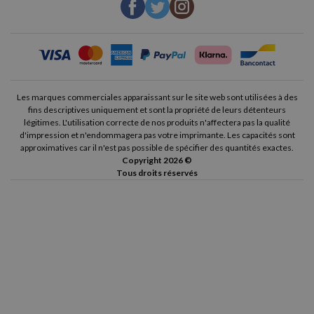
sont les moins chers et la qualité de leurs impressions est
excellente.
Les toners HP 59 compatibles disponibles dans notre boutique
en ligne sont totalement sûrs et fiables, croyez-nous.
Avant leur
mise sur le marché, ils ont fait l'objet d'une série de contrôles
Les marques commerciales apparaissant sur le site web sont utilisées à des
fins descriptives uniquement et sont la propriété de leurs détenteurs
rigoureux qui vérifient leur bon fonctionnement et leur
légitimes. L'utilisation correcte de nos produits n'affectera pas la qualité
d'impression et n'endommagera pas votre imprimante. Les capacités sont
compatibilité avec chacune des imprimantes pour lesquelles ils ont
approximatives car il n'est pas possible de spécifier des quantités exactes.
été conçus. Nous travaillons avec les meilleurs fournisseurs de
Copyright 2026 ©
Tous droits réservés
consommables HP originaux et compatibles
sur le marché, vous
pouvez donc avoir confiance en leur sécurité à 100%.