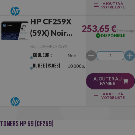
AJOUTER À
VOTRE LISTE
HP CF259X
253,65 €
(59X) Noir
TVA compr
DISPONIBLE
Originale
Réf. :
ORHPCF259X
Couleur :
Noir
Durée (pages) :
10 000p.
AJOUTER AU
PANIER
AJOUTER À
VOTRE LISTE
TONERS HP 59 (CF259)