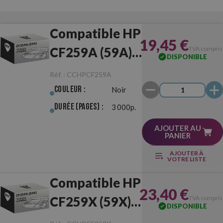
Compatible HP
19,45 €
CF259A (59A)
TVA compris
DISPONIBLE
Noir
Réf. :
CCHPCF259A
Couleur :
Noir
Durée (pages) :
3 000p.
AJOUTER AU
PANIER
AJOUTER À
VOTRE LISTE
Compatible HP
23,40 €
CF259X (59X)
TVA compris
DISPONIBLE
Noir